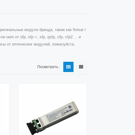
гинальные модули бренда, такие как finisar /
ли oem от sfp, sfp +, xfp, qsfp, cfp, cfp2. .. и
росы от оптических модулей, пожалуйста,
Посмотреть :