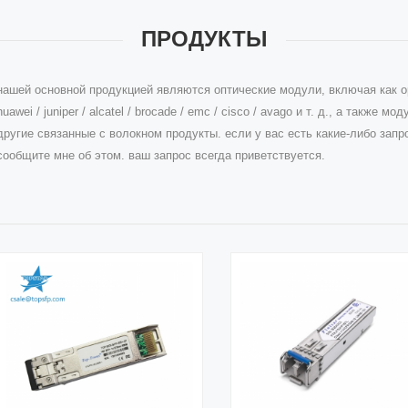
ПРОДУКТЫ
нашей основной продукцией являются оптические модули, включая как ори
huawei / juniper / alcatel / brocade / emc / cisco / avago и т. д., а также моду
другие связанные с волокном продукты. если у вас есть какие-либо зап
сообщите мне об этом. ваш запрос всегда приветствуется.