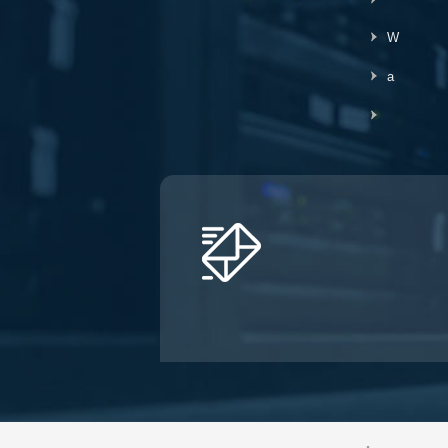
ProLabs соответствуют
требованиям RoHS и
W
не содержат свинца.
TAA относится к Закону
a
о торговых
соглашениях (19 USC
и 2501-2581), который
призван
способствовать
справедливой и
открытой
международной
торговле. TAA требует,
чтобы правительство
США могло
приобретать только
«конечные продукты,
произведенные в США
или указанные в
стране».