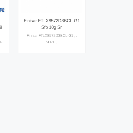
Finisar FTLX8572D3BCL-G1
8
Sfp 10g Sr,
r
Finisar FTLX8572D3BCL-G1 , .
ь
м-
SFP+ , .
 с