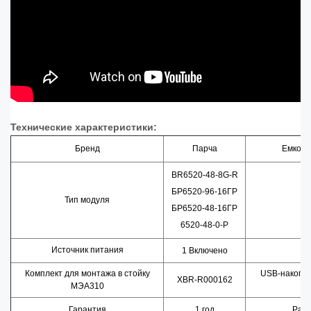
Технические характеристики:
Бренд
Парча
Емкост
BR6520-48-8G-R
БР6520-96-16ГР
Тип модуля
БР6520-48-16ГР
6520-48-0-Р
Источник питания
П
1 Включено
Комплект для монтажа в стойку
USB-накопит
XBR-R000162
МЭА310
Гарантия
1 год
Разм