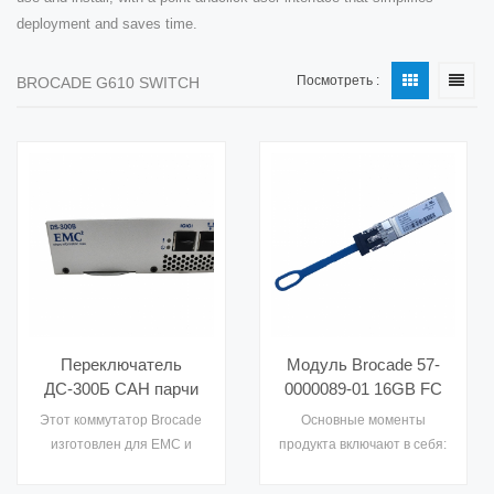
deployment and saves time.
Посмотреть :
BROCADE G610 SWITCH
Переключатель
Модуль Brocade 57-
ДС-300Б САН парчи
0000089-01 16GB FC
24 портов 8Г ДЭЛЛ
Модуль LWL LC
Этот коммутатор Brocade
Основные моменты
ЭМК для Коннектрикс
Дуплексный
изготовлен для EMC и
продукта включают в себя:
б
приемопередатчик
известен как EMC
• Лазер DFB с длиной
для коммутатора
Connectrix DS-300B.
волны 1310 нм •