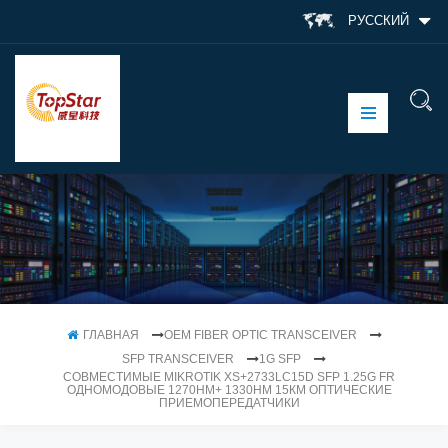
РУССКИЙ
ГЛАВНАЯ
OEM FIBER OPTIC TRANSCEIVER
SFP TRANSCEIVER
1G SFP
СОВМЕСТИМЫЕ MIKROTIK XS+2733LC15D SFP 1.25G FR
ОДНОМОДОВЫЕ 1270НМ+ 1330НМ 15КМ ОПТИЧЕСКИЕ
ПРИЕМОПЕРЕДАТЧИКИ