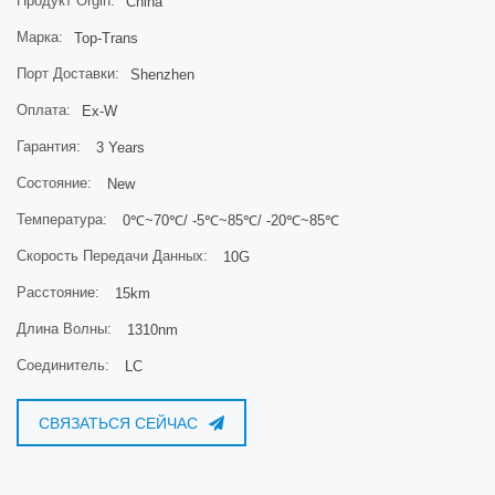
Продукт Orgin:
China
с устройствами SFP, отличными от MikroTik.
Марка:
Top-Trans
Детали
Порт Доставки:
Shenzhen
Оплата:
Ex-W
Код продукта
Гарантия:
3 Years
Разъем XS+2733LC15D
Единая скорость передачи данных LC UPC 1G / 10G / 25G
Состояние:
New
Расстояние 15 км
Температура:
0℃~70℃/ -5℃~85℃/ -20℃~85℃
Формат
Скорость Передачи Данных:
10G
Режим SFP/SFP+/SFP28 Одномодовая
длина волны 1270нм + 1330нм
Расстояние:
15km
Длина Волны:
1310nm
Соединитель:
LC
СВЯЗАТЬСЯ СЕЙЧАС