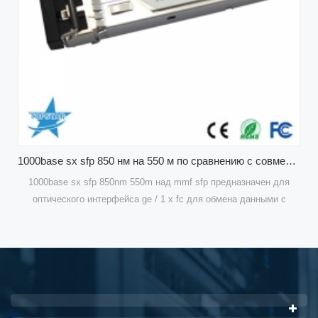
1000base sx sfp 850 нм на 550 м по сравнению с совместимыми оптическими модулями cisco glc-sx-mmd cisco
sfp предназначен для
совместимые 120-канальные модули с одн
ля обмена данными с
оптические приемопередатчики предназначен
аботает на уровне 1,25
интерфейсов для передачи данных с одном
 glc-sx-mmd дизайн
(smf). Приемопередатчик волокна sfp 100m
 производительности и
оптимизированы для высокой производ
иентам лучших решений
экономичности для предоставления клиента
 с данными.
для телекоммуникационных прило