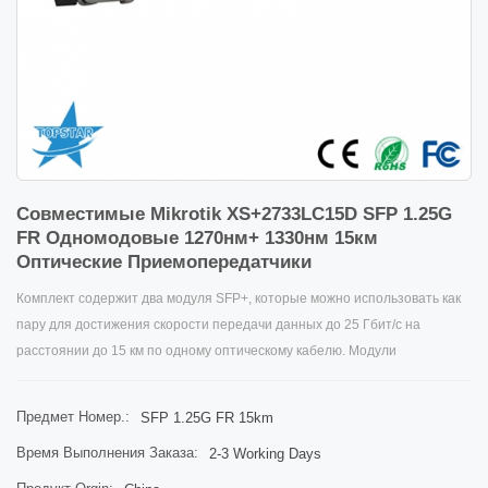
Совместимые Mikrotik XS+2733LC15D SFP 1.25G
FR Одномодовые 1270нм+ 1330нм 15км
Оптические Приемопередатчики
Комплект содержит два модуля SFP+, которые можно использовать как
пару для достижения скорости передачи данных до 25 Гбит/с на
расстоянии до 15 км по одному оптическому кабелю. Модули
SFP/SFP+/SFP28
Предмет Номер.:
SFP 1.25G FR 15km
протестированы и совместимы с моделями RB260GS,RB2011LS,
Время Выполнения Заказа:
2-3 Working Days
RB2011LS-IN, RB2011UAS-IN, RB2011UAS-RM, RB2011UAS-2HnD,
RB2011UAS-2HnD-IN и CCR1036-12G-4S. Устройства также совместимы