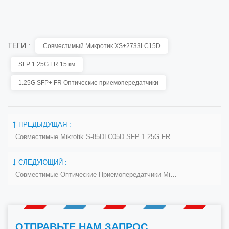
ТЕГИ :
Совместимый Микротик XS+2733LC15D
SFP 1.25G FR 15 км
1.25G SFP+ FR Оптические приемопередатчики
ПРЕДЫДУЩАЯ :
Совместимые Mikrotik S-85DLC05D SFP 1.25G FR Одномодовые 1270нм + 850нм 550м Оптические Приемопередатчики
СЛЕДУЮЩИЙ :
Совместимые Оптические Приемопередатчики Mikrotik S-31DLC20D SFP 1.25G FR, Одномодовые, 1310 Нм, 20 Км
ОТПРАВЬТЕ НАМ ЗАПРОС