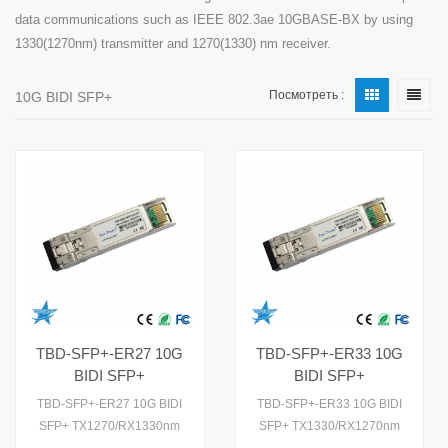
data communications such as IEEE 802.3ae 10GBASE-BX by using
1330(1270nm) transmitter and 1270(1330) nm receiver.
Посмотреть :
10G BIDI SFP+
TBD-SFP+-ER27 10G
TBD-SFP+-ER33 10G
BIDI SFP+
BIDI SFP+
TX1270/RX1330nm 40
TX1330/RX1270nm 40
TBD-SFP+-ER27 10G BIDI
TBD-SFP+-ER33 10G BIDI
км 0-70°C
км 0-70°C
SFP+ TX1270/RX1330nm
SFP+ TX1330/RX1270nm
одноядерный LC-
одноядерный LC-