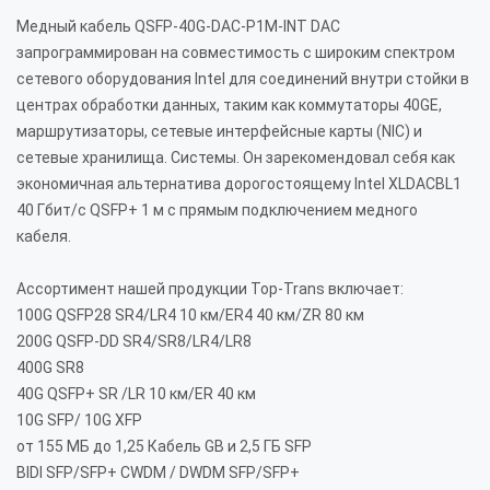
Медный кабель QSFP-40G-DAC-P1M-INT DAC
запрограммирован на совместимость с широким спектром
сетевого оборудования Intel для соединений внутри стойки в
центрах обработки данных, таким как коммутаторы 40GE,
маршрутизаторы, сетевые интерфейсные карты (NIC) и
сетевые хранилища. Системы. Он зарекомендовал себя как
экономичная альтернатива дорогостоящему Intel XLDACBL1
40 Гбит/с QSFP+ 1 м с прямым подключением медного
кабеля.
Ассортимент нашей продукции Top-Trans включает:
100G QSFP28 SR4/LR4 10 км/ER4 40 км/ZR 80 км
200G QSFP-DD SR4/SR8/LR4/LR8
400G SR8
40G QSFP+ SR /LR 10 км/ER 40 км
10G SFP/ 10G XFP
от 155 МБ до 1,25 Кабель GB и 2,5 ГБ SFP
BIDI SFP/SFP+ CWDM / DWDM SFP/SFP+