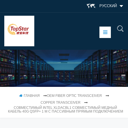
РУССКИЙ
ГЛАВНАЯ
OEM FIBER OPTIC TRANSCEIVER
COPPER TRANSCEIVER
СОВМЕСТИМЫЙ INTEL XLDACBL1 СОВМЕСТИМЫЙ МЕДНЫЙ
КАБЕЛЬ 40G QSFP+ 1 М С ПАССИВНЫМ ПРЯМЫМ ПОДКЛЮЧЕНИЕМ