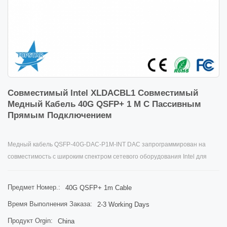
Совместимый Intel XLDACBL1 Совместимый
Медный Кабель 40G QSFP+ 1 М С Пассивным
Прямым Подключением
Медный кабель QSFP-40G-DAC-P1M-INT DAC запрограммирован на
совместимость с широким спектром сетевого оборудования Intel для
соединений внутри стойки в центрах обработки данных, таким как
коммутаторы 40GE, маршрутизаторы, сетевые интерфейсные карты
Предмет Номер.:
40G QSFP+ 1m Cable
(NIC) и сетевые хранилища. Системы. Он зарекомендовал себя как
Время Выполнения Заказа:
2-3 Working Days
экономичная альтернатива дорогостоящему Intel XLDACBL1 40 Гбит/с
QSFP+ 1 м с прямым подключением медного кабеля.
Продукт Orgin:
China