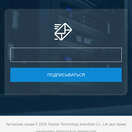
ПОДПИСЫВАТЬСЯ
Авторские права © 2026 Topstar Technology Industrial Co., Ltd..все права
защищены. питаться от
dyyseo.com