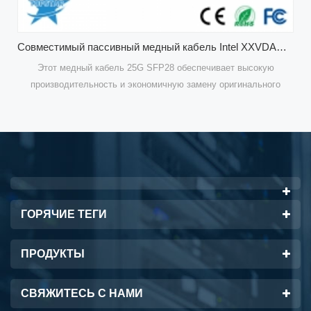
Совместимый пассивный медный кабель Intel XXVDACBL1M 1M 25G SFP28
ысокую
Этот медный кабель 25G SFP28 обеспечивает высоку
ального
производительность и экономичную замену оригинальн
8. Это
твинаксиального кабеля Intel XXVDACBL1M SFP28. Эт
) длиной 1
пассивный медный кабель прямого подключения (DAC) дли
ля очень
метр (3,28 фута). Этот ЦАП SFP28 предназначен для оч
соединение
коротких соединений и поддерживает 25-гигабитное соеди
и между
между портами SFP28 коммутаторов внутри стоек и ме
стирован
соседними стойками. Он запрограммирован и протестир
евыми
для работы с коммутаторами Intel 25GbE и сетевыми
ГОРЯЧИЕ ТЕГИ
адаптерами Ethernet.
ПРОДУКТЫ
СВЯЖИТЕСЬ С НАМИ