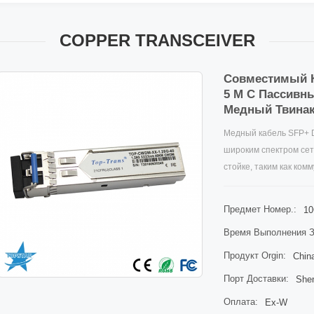
COPPER TRANSCEIVER
Совместимый К
5 М С Пассив
Медный Твина
Медный кабель SFP+ 
широким спектром сет
стойке, таким как комм
маршрутизаторы, карт
хранения данных. Он 
Предмет Номер.:
10
альтернатива дорогос
Время Выполнения З
подключением медного
Продукт Orgin:
Chin
Порт Доставки:
She
Оплата:
Ex-W