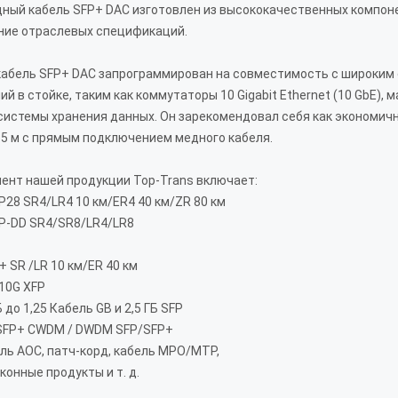
дный кабель SFP+ DAC изготовлен из высококачественных компоне
ие отраслевых спецификаций.
абель SFP+ DAC запрограммирован на совместимость с широким с
й в стойке, таким как коммутаторы 10 Gigabit Ethernet (10 GbE),
системы хранения данных. Он зарекомендовал себя как экономич
 5 м с прямым подключением медного кабеля.
ент нашей продукции Top-Trans включает:
P28 SR4/LR4 10 км/ER4 40 км/ZR 80 км
P-DD SR4/SR8/LR4/LR8
 SR /LR 10 км/ER 40 км
 10G XFP
 до 1,25 Кабель GB и 2,5 ГБ SFP
/SFP+ CWDM / DWDM SFP/SFP+
ель AOC, патч-корд, кабель MPO/MTP,
конные продукты и т. д.