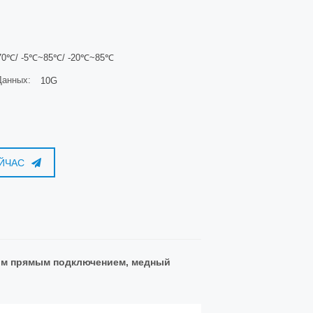
0℃/ -5℃~85℃/ -20℃~85℃
Данных:
10G
ЙЧАС
ным прямым подключением, медный