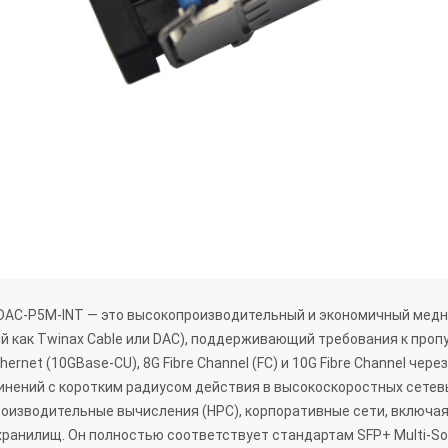
DAC-P5M-INT — это высокопроизводительный и экономичный медн
й как Twinax Cable или DAC), поддерживающий требования к проп
thernet (10GBase-CU), 8G Fibre Channel (FC) и 10G Fibre Channel че
инений с коротким радиусом действия в высокоскоростных сетевы
оизводительные вычисления (HPC), корпоративные сети, включая
хранилищ. Он полностью соответствует стандартам SFP+ Multi-Sou