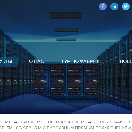
УКТЫ
О НАС
ТУР ПО ФАБРИКЕ
НОВ
ВНАЯ
OEM FIBER OPTIC TRANSCEIVER
COPPER TRANSCEI
CBL5M 10G SFP+ 5 М С ПАССИВНЫМ ПРЯМЫМ ПОДКЛЮЧЕНИЕМ