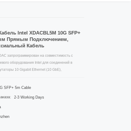
абель Intel XDACBL5M 10G SFP+
ным Прямым Подключением,
ксиальный Кабель
DAC запрограммирован на совместимость с
евого оборудования Intel для соединений в
утаторы 10 Gigabit Ethernet (10 GbE),
ы сетевого интерфейса (NIC) и сетевые системы
зарекомендовал себя как экономичная
G SFP+ 5m Cable
тоящему Intel XDACBL5M 10G SFP+ 5 м с прямым
аказа:
2-3 Working Days
 кабеля.
a
nzhen