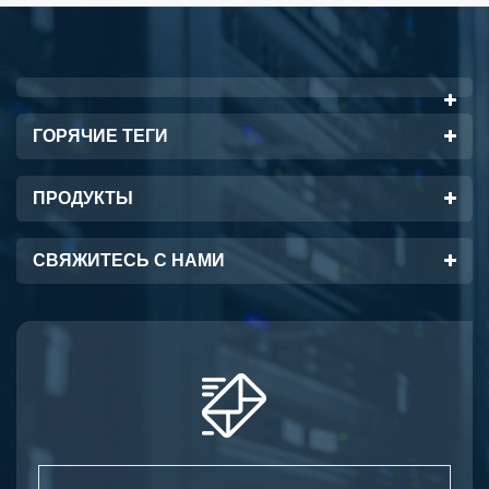
начните с малого и
DS-6505B
увеличивайте по
конфигурируется с 12 или
требованию от 8 до 24 по5
24 портами в эффективно
спрое5
ГОРЯЧИЕ ТЕГИ
ПРОДУКТЫ
СВЯЖИТЕСЬ С НАМИ