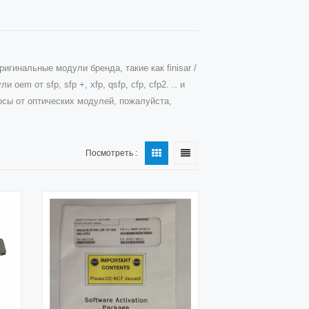
гинальные модули бренда, такие как finisar /
ли oem от sfp, sfp +, xfp, qsfp, cfp, cfp2. .. и
росы от оптических модулей, пожалуйста,
Посмотреть :