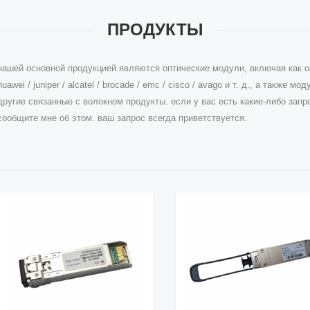
ПРОДУКТЫ
нашей основной продукцией являются оптические модули, включая как ори
huawei / juniper / alcatel / brocade / emc / cisco / avago и т. д., а также моду
другие связанные с волокном продукты. если у вас есть какие-либо зап
сообщите мне об этом. ваш запрос всегда приветствуется.