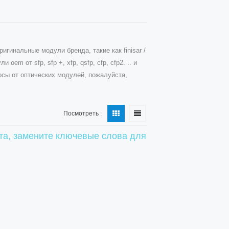
гинальные модули бренда, такие как finisar /
ли oem от sfp, sfp +, xfp, qsfp, cfp, cfp2. .. и
росы от оптических модулей, пожалуйста,
Посмотреть :
ста, замените ключевые слова для