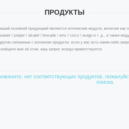
ПРОДУКТЫ
нашей основной продукцией являются оптические модули, включая как ори
huawei / juniper / alcatel / brocade / emc / cisco / avago и т. д., а также моду
другие связанные с волокном продукты. если у вас есть какие-либо зап
сообщите мне об этом. ваш запрос всегда приветствуется.
извините, нет соответствующих продуктов, пожалуй
поиска.