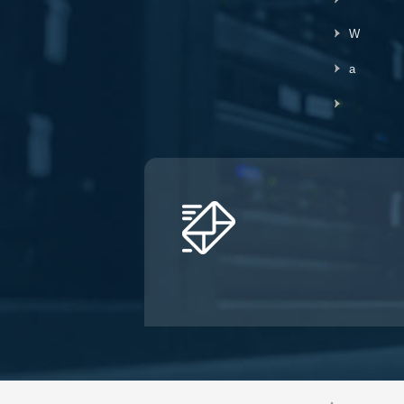
ProLabs соответствуют
требованиям RoHS и
W
не содержат свинца.
TAA относится к Закону
a
о торговых
соглашениях (19 USC
и 2501-2581), который
призван
способствовать
справедливой и
открытой
международной
торговле. TAA требует,
чтобы правительство
США могло
приобретать только
«конечные продукты,
произведенные в США
или указанные в
стране».